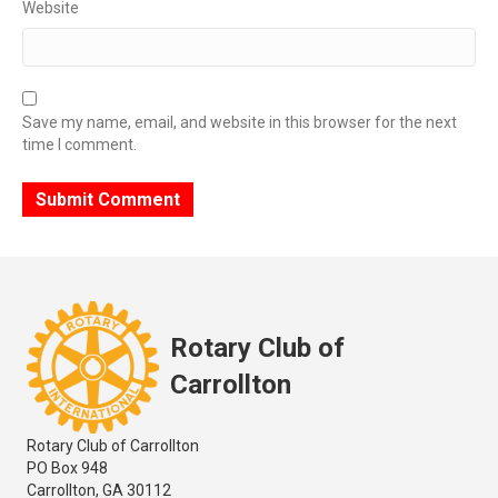
Website
Save my name, email, and website in this browser for the next
time I comment.
Rotary Club of
Carrollton
Rotary Club of Carrollton
PO Box 948
Carrollton, GA 30112