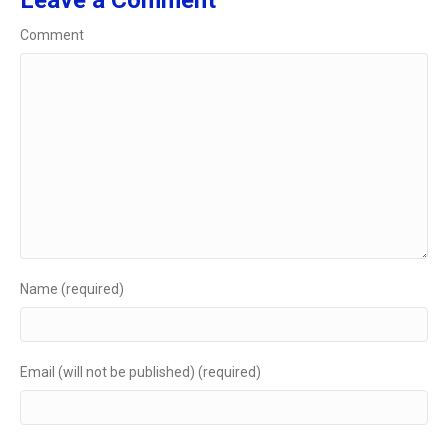
Comment
Name (required)
Email (will not be published) (required)