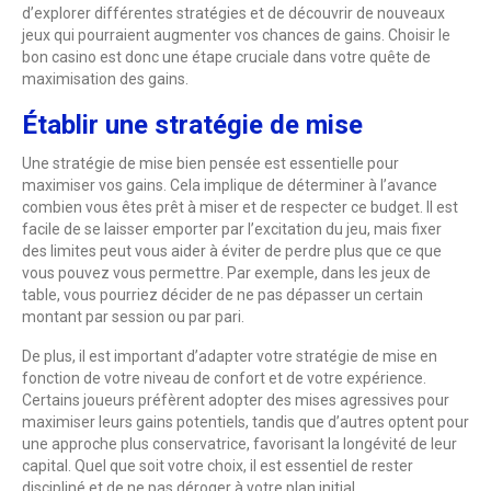
d’explorer différentes stratégies et de découvrir de nouveaux
jeux qui pourraient augmenter vos chances de gains. Choisir le
bon casino est donc une étape cruciale dans votre quête de
maximisation des gains.
Établir une stratégie de mise
Une stratégie de mise bien pensée est essentielle pour
maximiser vos gains. Cela implique de déterminer à l’avance
combien vous êtes prêt à miser et de respecter ce budget. Il est
facile de se laisser emporter par l’excitation du jeu, mais fixer
des limites peut vous aider à éviter de perdre plus que ce que
vous pouvez vous permettre. Par exemple, dans les jeux de
table, vous pourriez décider de ne pas dépasser un certain
montant par session ou par pari.
De plus, il est important d’adapter votre stratégie de mise en
fonction de votre niveau de confort et de votre expérience.
Certains joueurs préfèrent adopter des mises agressives pour
maximiser leurs gains potentiels, tandis que d’autres optent pour
une approche plus conservatrice, favorisant la longévité de leur
capital. Quel que soit votre choix, il est essentiel de rester
discipliné et de ne pas déroger à votre plan initial.