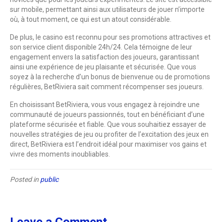
sur mobile, permettant ainsi aux utilisateurs de jouer n’importe
où, à tout moment, ce qui est un atout considérable.
De plus, le casino est reconnu pour ses promotions attractives et
son service client disponible 24h/24. Cela témoigne de leur
engagement envers la satisfaction des joueurs, garantissant
ainsi une expérience de jeu plaisante et sécurisée. Que vous
soyez à la recherche d’un bonus de bienvenue ou de promotions
régulières, BetRiviera sait comment récompenser ses joueurs.
En choisissant BetRiviera, vous vous engagez à rejoindre une
communauté de joueurs passionnés, tout en bénéficiant d’une
plateforme sécurisée et fiable. Que vous souhaitiez essayer de
nouvelles stratégies de jeu ou profiter de l’excitation des jeux en
direct, BetRiviera est l’endroit idéal pour maximiser vos gains et
vivre des moments inoubliables.
Posted in
public
Leave a Comment