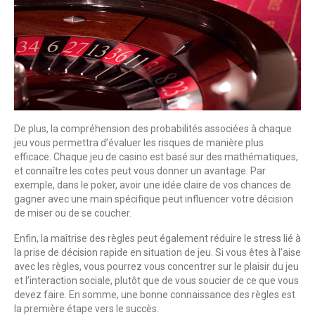
De plus, la compréhension des probabilités associées à chaque
jeu vous permettra d’évaluer les risques de manière plus
efficace. Chaque jeu de casino est basé sur des mathématiques,
et connaître les cotes peut vous donner un avantage. Par
exemple, dans le poker, avoir une idée claire de vos chances de
gagner avec une main spécifique peut influencer votre décision
de miser ou de se coucher.
Enfin, la maîtrise des règles peut également réduire le stress lié à
la prise de décision rapide en situation de jeu. Si vous êtes à l’aise
avec les règles, vous pourrez vous concentrer sur le plaisir du jeu
et l’interaction sociale, plutôt que de vous soucier de ce que vous
devez faire. En somme, une bonne connaissance des règles est
la première étape vers le succès.