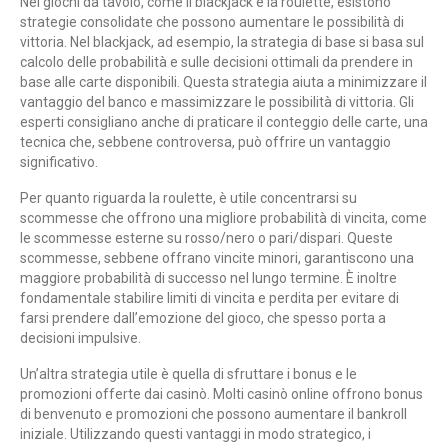
Nei giochi da tavolo, come il blackjack e la roulette, esistono
strategie consolidate che possono aumentare le possibilità di
vittoria. Nel blackjack, ad esempio, la strategia di base si basa sul
calcolo delle probabilità e sulle decisioni ottimali da prendere in
base alle carte disponibili. Questa strategia aiuta a minimizzare il
vantaggio del banco e massimizzare le possibilità di vittoria. Gli
esperti consigliano anche di praticare il conteggio delle carte, una
tecnica che, sebbene controversa, può offrire un vantaggio
significativo.
Per quanto riguarda la roulette, è utile concentrarsi su
scommesse che offrono una migliore probabilità di vincita, come
le scommesse esterne su rosso/nero o pari/dispari. Queste
scommesse, sebbene offrano vincite minori, garantiscono una
maggiore probabilità di successo nel lungo termine. È inoltre
fondamentale stabilire limiti di vincita e perdita per evitare di
farsi prendere dall’emozione del gioco, che spesso porta a
decisioni impulsive.
Un’altra strategia utile è quella di sfruttare i bonus e le
promozioni offerte dai casinò. Molti casinò online offrono bonus
di benvenuto e promozioni che possono aumentare il bankroll
iniziale. Utilizzando questi vantaggi in modo strategico, i