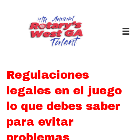
Regulaciones
legales en el juego
lo que debes saber
para evitar
problemas