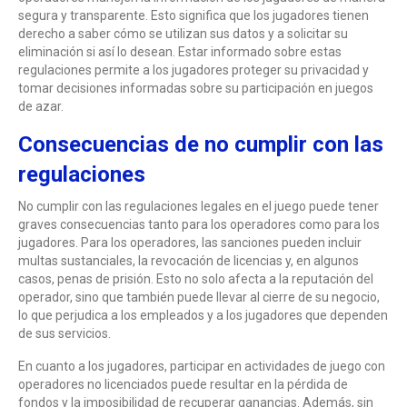
segura y transparente. Esto significa que los jugadores tienen
derecho a saber cómo se utilizan sus datos y a solicitar su
eliminación si así lo desean. Estar informado sobre estas
regulaciones permite a los jugadores proteger su privacidad y
tomar decisiones informadas sobre su participación en juegos
de azar.
Consecuencias de no cumplir con las
regulaciones
No cumplir con las regulaciones legales en el juego puede tener
graves consecuencias tanto para los operadores como para los
jugadores. Para los operadores, las sanciones pueden incluir
multas sustanciales, la revocación de licencias y, en algunos
casos, penas de prisión. Esto no solo afecta a la reputación del
operador, sino que también puede llevar al cierre de su negocio,
lo que perjudica a los empleados y a los jugadores que dependen
de sus servicios.
En cuanto a los jugadores, participar en actividades de juego con
operadores no licenciados puede resultar en la pérdida de
fondos y la imposibilidad de recuperar ganancias. Además, sin