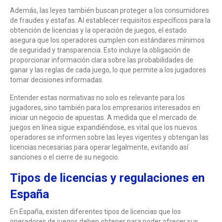
Además, las leyes también buscan proteger a los consumidores
de fraudes y estafas. Al establecer requisitos específicos para la
obtención de licencias y la operación de juegos, el estado
asegura que los operadores cumplen con estándares mínimos
de seguridad y transparencia. Esto incluye la obligación de
proporcionar información clara sobre las probabilidades de
ganar y las reglas de cada juego, lo que permite a los jugadores
tomar decisiones informadas.
Entender estas normativas no solo es relevante para los
jugadores, sino también para los empresarios interesados en
iniciar un negocio de apuestas. A medida que el mercado de
juegos en línea sigue expandiéndose, es vital que los nuevos
operadores se informen sobre las leyes vigentes y obtengan las
licencias necesarias para operar legalmente, evitando así
sanciones o el cierre de su negocio.
Tipos de licencias y regulaciones en
España
En España, existen diferentes tipos de licencias que los
operadores de juegos deben obtener para poder ofrecer sus