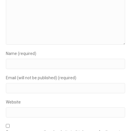
Name (required)
Email (will not be published) (required)
Website