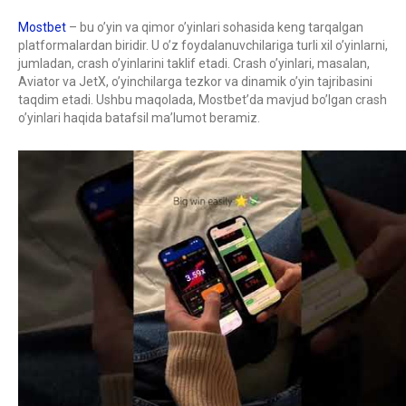
Mostbet
– bu o’yin va qimor o’yinlari sohasida keng tarqalgan
platformalardan biridir. U o’z foydalanuvchilariga turli xil o’yinlarni,
jumladan, crash o’yinlarini taklif etadi. Crash o’yinlari, masalan,
Aviator va JetX, o’yinchilarga tezkor va dinamik o’yin tajribasini
taqdim etadi. Ushbu maqolada, Mostbet’da mavjud bo’lgan crash
o’yinlari haqida batafsil ma’lumot beramiz.