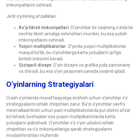
imkoniyatlarini oshiradi.
JetX o’yinining afzalliklari:
Ko’p tikish imkoniyatlari
: O’yinchilar bir vaqtning o’zida bir
nechta tikish amalga oshirishlari mumkin, bu esa yutish
imkoniyatlarini oshiradi.
Yuqori multiplikatorlar
: O’yinda yuqori multiplikatorlar
mavjud bo’lib, bu o’yinchilarga katta yutuqlarni qo’lga
kiritish imkonini beradi.
Qiziqarli dizayn
: O’yin dizayni va grafika juda zamonaviy
va chiroyli, bu esa o’yin jarayonini yanada yoqimli qiladi.
O’yinlarning Strategiyalari
Crash o’yinlarida muvaffaqiyatga erishish uchun o’yinchilar o’z
strategiyalarini ishlab chiqishlari zarur. Ba’zi o’yinchilar xavfni
minimallashtirish uchun past multiplikatorlarda pul olishni afzal
ko’rishadi, boshqalari esa yuqori multiplikatorlarda katta
yutuqlarni qidirishadi. O’yinchilar o’z o’yin uslubini ishlab
chiqishlari va o’z imkoniyatlariga qarab strategiyalarini
moslashtirishlari muhimdir.