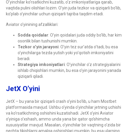
O’yinchilar ko’rsatkichni kuzatib, o’z imkoniyatlariga qarab,
vaqtida pulini olishlari lozim. O’yin juda tezkor va qiziqarli bo’lib,
ko’plab o’yinchilar uchun qiziqarli tajriba taqdim etadi.
Aviator o’yinining afzalliklari:
Sodda qoidalar
: O’yin qoidalari juda oddiy bo’lib, har kim
osonlik bilan tushunishi mumkin.
Tezkor o’yin jarayoni
: O’yin tez sur’atda o’tadi, bu esa
o’yinchilarga tezda yutish yoki yo’qotish imkoniyatini
beradi.
Strategiya imkoniyatlari
: O’yinchilar o’z strategiyalarini
ishlab chiqishlari mumkin, bu esa o’yin jarayonini yanada
qiziqarli qiladi.
JetX O’yini
JetX – bu yana bir qiziqarli crash o’yini bo’lib, u ham Mostbet
platformasida mavjud. Ushbu o’yinda o’yinchilar jetning uchishi
va ko’rsatkichning oshishini kuzatishadi. JetX o’yini Aviator
o’yiniga o’xshash, ammo unda yana bir qator qo’shimcha
xususiyatlar mavjud. Masalan, o’yinchilar bir vaqtning o’zida bir
nechta tikishlarni amalga oshirishlari mumkin, bu esa ularning