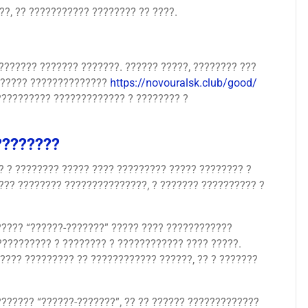
?, ?? ??????????? ???????? ?? ????.
??????? ??????? ???????. ?????? ?????, ???????? ???
?????? ??????????????
https://novouralsk.club/good/
 ?????????? ????????????? ? ???????? ?
????????
? ? ???????? ????? ???? ????????? ????? ???????? ?
??? ???????? ???????????????, ? ??????? ?????????? ?
????? “??????-???????” ????? ???? ????????????
?????????? ? ???????? ? ???????????? ???? ?????.
???? ????????? ?? ???????????? ??????, ?? ? ???????
??????? “??????-???????”, ?? ?? ?????? ?????????????