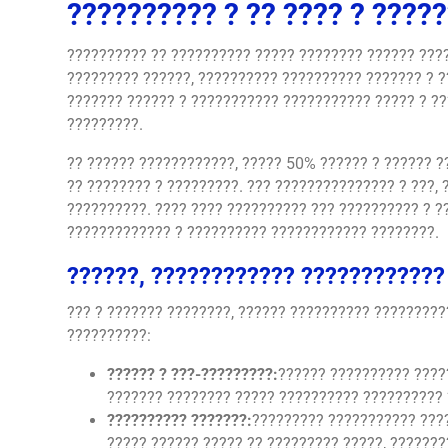
?????????? ? ?? ???? ? ????
?????????? ?? ?????????? ????? ???????? ?????? ????
????????? ??????, ?????????? ?????????? ??????? ? ?
??????? ?????? ? ??????????? ??????????? ????? ? ?
?????????.
?? ?????? ????????????, ????? 50% ?????? ? ?????? ?
?? ???????? ? ?????????. ??? ??????????????? ? ???, 
??????????. ???? ???? ?????????? ??? ?????????? ? ?
????????????? ? ?????????? ???????????? ????????.
??????, ???????????? ????????????
??? ? ??????? ????????, ?????? ?????????? ?????????
??????????:
?????? ? ???-?????????:
?????? ?????????? ????
??????? ???????? ????? ?????????? ?????????? 
?????????? ???????:
????????? ??????????? ????
????? ?????? ????? ?? ????????? ?????, ???????