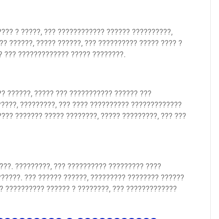
???? ? ?????, ??? ???????????? ?????? ??????????,
? ??????, ????? ??????, ??? ?????????? ????? ???? ?
?? ??? ????????????? ????? ????????.
? ??????, ????? ??? ??????????? ?????? ???
?????, ?????????, ??? ???? ?????????? ?????????????
??? ??????? ????? ????????, ????? ?????????, ??? ???
???. ?????????, ??? ?????????? ????????? ????
?????. ??? ?????? ??????, ????????? ???????? ??????
? ?????????? ?????? ? ????????, ??? ?????????????