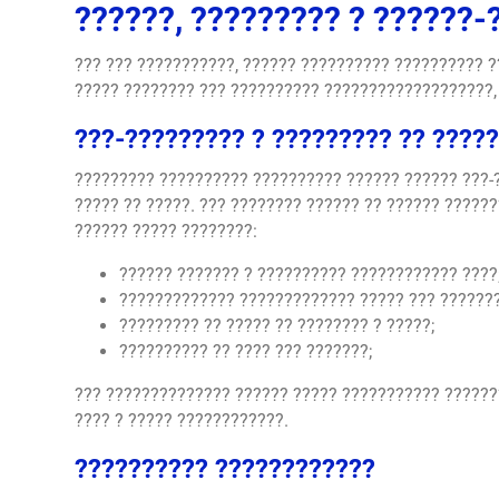
??????, ????????? ? ??????-
??? ??? ???????????, ?????? ?????????? ?????????? ?
????? ???????? ??? ?????????? ???????????????????,
???-????????? ? ????????? ?? ?????
????????? ?????????? ?????????? ?????? ?????? ???-?
????? ?? ?????. ??? ???????? ?????? ?? ?????? ??????
?????? ????? ????????:
?????? ??????? ? ?????????? ???????????? ????
????????????? ????????????? ????? ??? ??????
????????? ?? ????? ?? ???????? ? ?????;
?????????? ?? ???? ??? ???????;
??? ?????????????? ?????? ????? ??????????? ??????
???? ? ????? ????????????.
?????????? ????????????