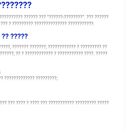
????????
?????????? ?????? ??? “??????-????????”. ??? ??????
 ??? ? ????????? ?????????????? ???????????.
 ?? ?????
????, ??????? ???????, ???????????? ? ????????? ??
??????, ?? ? ???????????? ? ??????????? ????. ?????
;
?? ????????????? ?????????;
??? ??? ???? ? ???? ??? ??????????? ????????? ?????