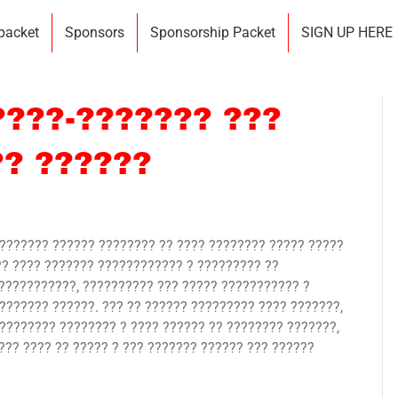
 packet
Sponsors
Sponsorship Packet
SIGN UP HERE
????-??????? ???
?? ??????
??????? ?????? ???????? ?? ???? ???????? ????? ?????
?? ???? ??????? ???????????? ? ????????? ??
???????????, ?????????? ??? ????? ??????????? ?
?????? ??????. ??? ?? ?????? ????????? ???? ???????,
???????? ???????? ? ???? ?????? ?? ???????? ???????,
??? ???? ?? ????? ? ??? ??????? ?????? ??? ??????