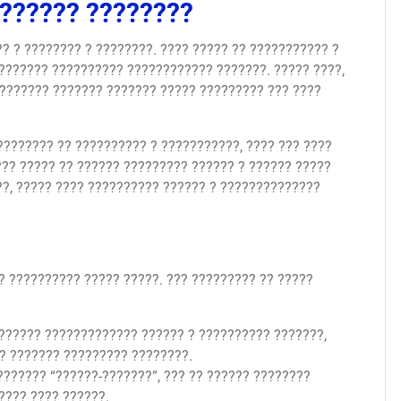
??????? ????????
? ? ???????? ? ????????. ???? ????? ?? ??????????? ?
??????? ?????????? ???????????? ???????. ????? ????,
???????? ??????? ??????? ????? ????????? ??? ????
???????? ?? ?????????? ? ???????????, ???? ??? ????
??? ????? ?? ?????? ????????? ?????? ? ?????? ?????
??, ????? ???? ?????????? ?????? ? ??????????????
? ?????????? ????? ?????. ??? ????????? ?? ?????
?????? ????????????? ?????? ? ?????????? ???????,
? ??????? ????????? ????????.
?????? “??????-???????”, ??? ?? ?????? ????????
???? ???? ??????.