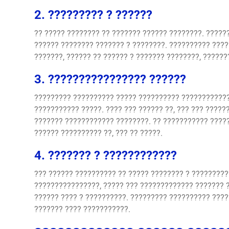
2. ????????? ? ??????
?? ????? ???????? ?? ??????? ?????? ????????. ?????
?????? ???????? ??????? ? ????????. ?????????? ?????
???????, ?????? ?? ?????? ? ??????? ????????, ?????
3. ???????????????? ??????
????????? ?????????? ????? ?????????? ????????????
??????????? ?????. ???? ??? ?????? ??, ??? ??? ?????
??????? ???????????? ????????. ?? ??????????? ?????
?????? ?????????? ??, ??? ?? ?????.
4. ??????? ? ????????????
??? ?????? ?????????? ?? ????? ???????? ? ?????????
????????????????, ????? ??? ????????????? ??????? ?
?????? ???? ? ??????????. ????????? ?????????? ????
??????? ???? ???????????.