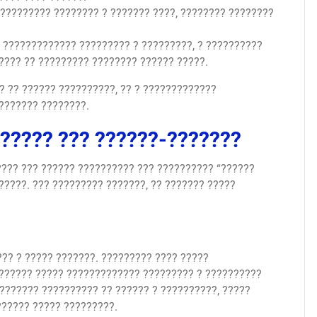
????????? ???????? ? ??????? ????, ???????? ????????
 ????????????? ????????? ? ?????????, ? ??????????
???? ?? ????????? ???????? ?????? ?????.
? ?? ?????? ??????????, ?? ? ?????????????
??????? ????????.
?????? ??? ??????-???????
???? ??? ?????? ?????????? ??? ?????????? “??????
?????. ??? ????????? ???????, ?? ??????? ?????
?? ? ????? ???????. ????????? ???? ?????
??????? ????? ????????????? ????????? ? ??????????
??????? ?????????? ?? ?????? ? ??????????, ?????
?????? ????? ?????????.