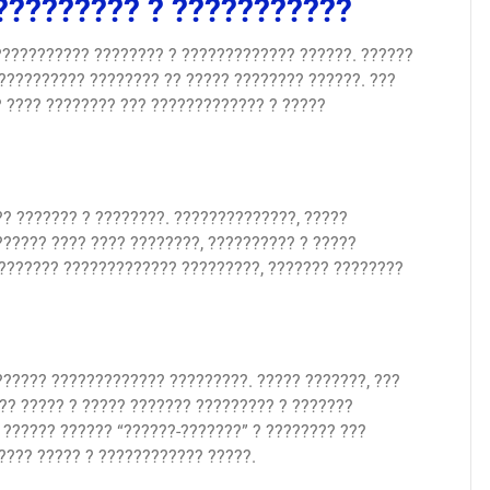
????????? ? ???????????
??????????? ???????? ? ????????????? ??????. ??????
??????????? ???????? ?? ????? ???????? ??????. ???
? ???? ???????? ??? ????????????? ? ?????
? ??????? ? ????????. ??????????????, ?????
????? ???? ???? ????????, ?????????? ? ?????
 ??????? ????????????? ?????????, ??????? ????????
????? ????????????? ?????????. ????? ???????, ???
?? ????? ? ????? ??????? ????????? ? ???????
 ?????? ?????? “??????-???????” ? ???????? ???
???? ????? ? ???????????? ?????.