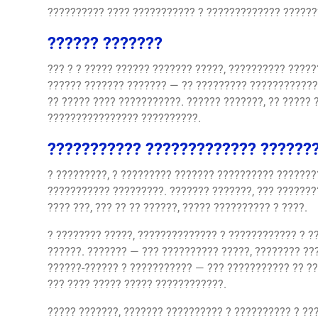
?????????? ???? ??????????? ? ????????????? ???????
?????? ???????
??? ? ? ????? ?????? ??????? ?????, ?????????? ?????
?????? ??????? ??????? — ?? ????????? ???????????
?? ????? ???? ???????????. ?????? ???????, ?? ?????
???????????????? ??????????.
??????????? ????????????? ??????
? ?????????, ? ????????? ??????? ?????????? ???????
??????????? ?????????. ??????? ???????, ??? ???????
???? ???, ??? ?? ?? ??????, ????? ?????????? ? ????.
? ???????? ?????, ?????????????? ? ???????????? ? ?
??????. ??????? — ??? ?????????? ?????, ???????? ??
??????-?????? ? ??????????? — ??? ??????????? ?? ??
??? ???? ????? ????? ????????????.
????? ???????, ??????? ?????????? ? ?????????? ? ??