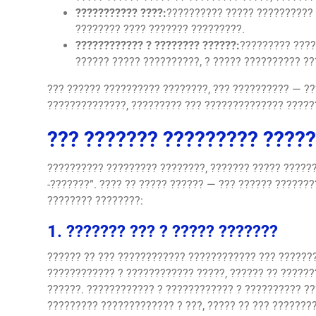
??????????? ????:
?????????? ????? ?????????? 
???????? ???? ??????? ?????????.
???????????? ? ???????? ??????:
????????? ????
?????? ????? ??????????, ? ????? ?????????? ??
??? ?????? ?????????? ????????, ??? ?????????? — ??
??????????????, ????????? ??? ?????????????? ?????
??? ??????? ????????? ????
?????????? ????????? ????????, ??????? ????? ?????
-???????”. ???? ?? ????? ?????? — ??? ?????? ???????
???????? ????????:
1. ??????? ??? ? ????? ???????
?????? ?? ??? ???????????? ???????????? ??? ???????
???????????? ? ???????????? ?????, ?????? ?? ?????
??????. ???????????? ? ???????????? ? ?????????? ??
????????? ????????????? ? ???, ????? ?? ??? ???????