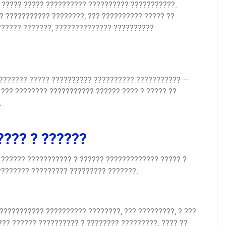
” ????? ????? ?????????? ?????????? ???????????.
? ??????????? ????????, ??? ?????????? ????? ??
?????? ???????, ?????????????? ??????????
???????? ????? ?????????? ?????????? ??????????? —
 ??? ???????? ??????????? ?????? ???? ? ????? ??
.
???? ? ??????
 ?????? ??????????? ? ?????? ????????????? ????? ?
???????? ????????? ????????? ???????.
??????????? ?????????? ????????, ??? ?????????, ? ???
??? ?????? ?????????? ? ???????? ?????????. ???? ??