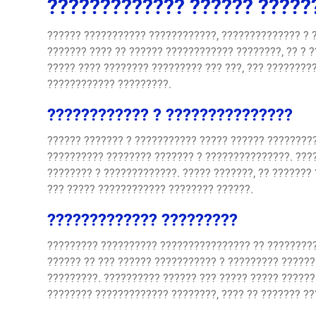
????????????? ?????? ?????
?????? ??????????? ????????????, ?????????????? ? 
??????? ???? ?? ?????? ???????????? ????????, ?? ? 
????? ???? ???????? ????????? ??? ???, ??? ????????
???????????? ?????????.
???????????? ? ???????????????
?????? ??????? ? ??????????? ????? ?????? ?????????
?????????? ???????? ??????? ? ???????????????. ????
???????? ? ?????????????. ????? ???????, ?? ???????
??? ????? ???????????? ???????? ??????.
????????????? ?????????
????????? ?????????? ???????????????? ?? ?????????
?????? ?? ??? ?????? ??????????? ? ????????? ??????
?????????. ?????????? ?????? ??? ????? ????? ??????
???????? ????????????? ????????, ???? ?? ??????? ??