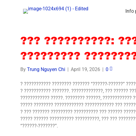
Info
??? ??????????: ??
????????? ???????
By
Trung Nguyen Chi
|
April 19, 2026
|
0
? ??????????? ???????? ??????? “??????-??????” ????
? ??????????? ???????. ?????????????, ??? ?????? ??
???????????? ?????. ???????? ??????, ???????????? ?
????? ???????? ???????????? ???????????? ??? ??????
? ??? ??????? ????????? ?????????? ??? ?????? ?????
????? ?????? ?????????? ??????????, ??? ??? ???????
“??????-???????”.