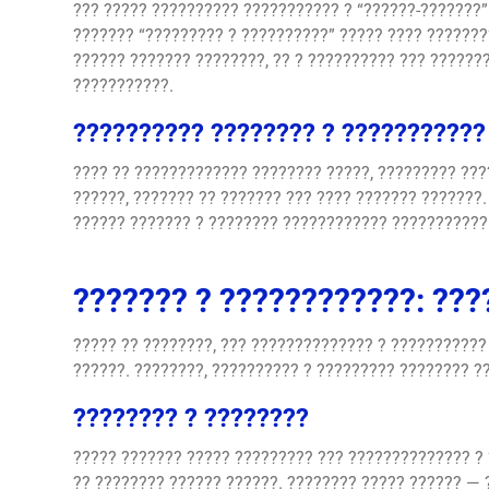
??? ????? ?????????? ??????????? ? “??????-???????
??????? “????????? ? ??????????” ????? ???? ???????
?????? ??????? ????????, ?? ? ?????????? ??? ??????
???????????.
?????????? ???????? ? ???????????
???? ?? ????????????? ???????? ?????, ????????? ??
??????, ??????? ?? ??????? ??? ???? ??????? ???????.
?????? ??????? ? ???????? ???????????? ???????????
??????? ? ????????????: ???
????? ?? ????????, ??? ?????????????? ? ???????????
??????. ????????, ?????????? ? ????????? ???????? ?
???????? ? ????????
????? ??????? ????? ????????? ??? ?????????????? ? 
?? ???????? ?????? ??????. ???????? ????? ?????? — 