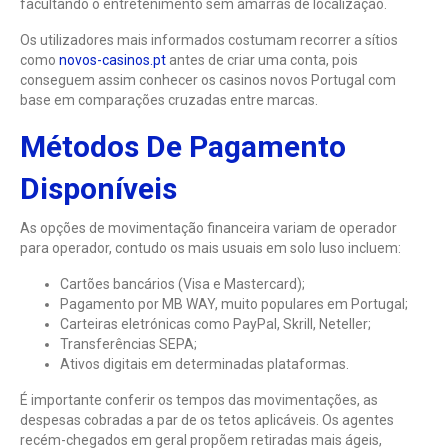
facultando o entretenimento sem amarras de localização.
Os utilizadores mais informados costumam recorrer a sítios
como
novos-casinos.pt
antes de criar uma conta, pois
conseguem assim conhecer os casinos novos Portugal com
base em comparações cruzadas entre marcas.
Métodos De Pagamento
Disponíveis
As opções de movimentação financeira variam de operador
para operador, contudo os mais usuais em solo luso incluem:
Cartões bancários (Visa e Mastercard);
Pagamento por MB WAY, muito populares em Portugal;
Carteiras eletrónicas como PayPal, Skrill, Neteller;
Transferências SEPA;
Ativos digitais em determinadas plataformas.
É importante conferir os tempos das movimentações, as
despesas cobradas a par de os tetos aplicáveis. Os agentes
recém-chegados em geral propõem retiradas mais ágeis,