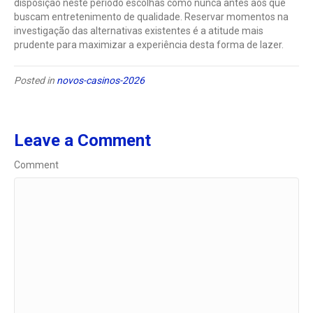
disposição neste período escolhas como nunca antes aos que
buscam entretenimento de qualidade. Reservar momentos na
investigação das alternativas existentes é a atitude mais
prudente para maximizar a experiência desta forma de lazer.
Posted in
novos-casinos-2026
Leave a Comment
Comment