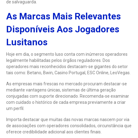
de salvaguarda.
As Marcas Mais Relevantes
Disponíveis Aos Jogadores
Lusitanos
Hoje em dia, o segmento luso conta com inúmeros operadores
legalmente habilitadas pelos órgãos reguladores. Dos
operadores mais reconhecidos destacam-se gigantes do setor
tais como: Betano, Bwin, Casino Portugal, ESC Online, LeoVegas.
As empresas mais frescas no mercado procuram destacar-se
mediante vantagens únicas, sistemas de última geração
conjugadas com suporte direcionado. Recomenda-se examinar
com cuidado o histórico de cada empresa previamente a criar
um perfil.
Importa destacar que muitas das novas marcas nascem por via
de associações com operadores consolidados, circunstância que
oferece credibilidade adicional aos clientes finais.