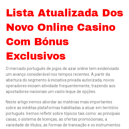
Lista Atualizada Dos
Novo Online Casino
Com Bónus
Exclusivos
O mercado português de jogos de azar online tem evidenciado
um avanço considerável nos tempos recentes. A partir da
abertura do segmento à iniciativa privada autorizada, novos
operadores iniciam atividade frequentemente, trazendo aos
apostadores nacionais um vasto leque de opções.
Neste artigo iremos abordar as matérias mais importantes
sobre as inéditas plataformas habilitadas a atuar em território
português. Iremos refletir sobre tópicos tais como: as principais
casas, o sistema de licenças, as ofertas promocionais, a
variedade de títulos, as formas de transação e os instrumentos