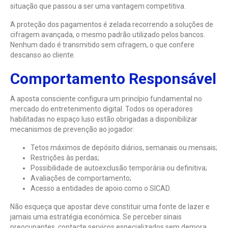
situação que passou a ser uma vantagem competitiva.
A proteção dos pagamentos é zelada recorrendo a soluções de
cifragem avançada, o mesmo padrão utilizado pelos bancos.
Nenhum dado é transmitido sem cifragem, o que confere
descanso ao cliente.
Comportamento Responsável
A aposta consciente configura um princípio fundamental no
mercado do entretenimento digital. Todos os operadores
habilitadas no espaço luso estão obrigadas a disponibilizar
mecanismos de prevenção ao jogador:
Tetos máximos de depósito diários, semanais ou mensais;
Restrições às perdas;
Possibilidade de autoexclusão temporária ou definitiva;
Avaliações de comportamento;
Acesso a entidades de apoio como o SICAD.
Não esqueça que apostar deve constituir uma fonte de lazer e
jamais uma estratégia económica. Se perceber sinais
preocupantes, contacte serviços especializados sem demora.