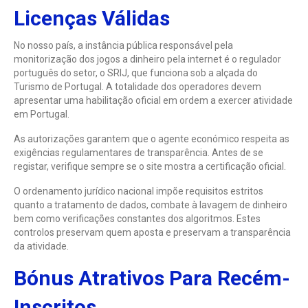
Licenças Válidas
No nosso país, a instância pública responsável pela
monitorização dos jogos a dinheiro pela internet é o regulador
português do setor, o SRIJ, que funciona sob a alçada do
Turismo de Portugal. A totalidade dos operadores devem
apresentar uma habilitação oficial em ordem a exercer atividade
em Portugal.
As autorizações garantem que o agente económico respeita as
exigências regulamentares de transparência. Antes de se
registar, verifique sempre se o site mostra a certificação oficial.
O ordenamento jurídico nacional impõe requisitos estritos
quanto a tratamento de dados, combate à lavagem de dinheiro
bem como verificações constantes dos algoritmos. Estes
controlos preservam quem aposta e preservam a transparência
da atividade.
Bónus Atrativos Para Recém-
Inscritos