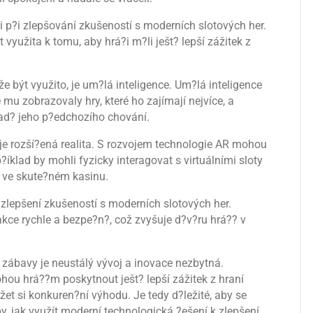
i p?i zlepšování zkušeností s moderních slotových her.
využita k tomu, aby hrá?i m?li ješt? lepší zážitek z
 být využito, je um?lá inteligence. Um?lá inteligence
 mu zobrazovaly hry, které ho zajímají nejvíce, a
ad? jeho p?edchozího chování.
 je rozší?ená realita. S rozvojem technologie AR mohou
?íklad by mohli fyzicky interagovat s virtuálními sloty
í ve skute?ném kasinu.
 zlepšení zkušeností s moderních slotových her.
kce rychle a bezpe?n?, což zvyšuje d?v?ru hrá?? v
 zábavy je neustálý vývoj a inovace nezbytná.
ohou hrá??m poskytnout ješt? lepší zážitek z hraní
et si konkuren?ní výhodu. Je tedy d?ležité, aby se
y, jak využít moderní technologická ?ešení k zlepšení