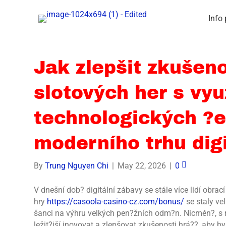
Info
Jak zlepšit zkušen
slotových her s vy
technologických ?e
moderního trhu digi
By
Trung Nguyen Chi
|
May 22, 2026
|
0
V dnešní dob? digitální zábavy se stále více lidí obra
hry
https://casoola-casino-cz.com/bonus/
se staly ve
šanci na výhru velkých pen?žních odm?n. Nicmén?, s r
ležit?jší inovovat a zlepšovat zkušenosti hrá??, aby by