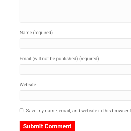
Name (required)
Email (will not be published) (required)
Website
Save my name, email, and website in this browser f