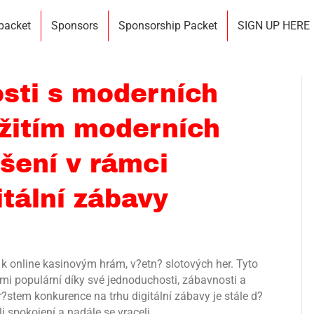
 packet
Sponsors
Sponsorship Packet
SIGN UP HERE
osti s moderních
užitím moderních
šení v rámci
tální zábavy
cí k online kasinovým hrám, v?etn? slotových her. Tyto
lmi populární díky své jednoduchosti, zábavnosti a
?stem konkurence na trhu digitální zábavy je stále d?
li spokojení a nadále se vraceli.