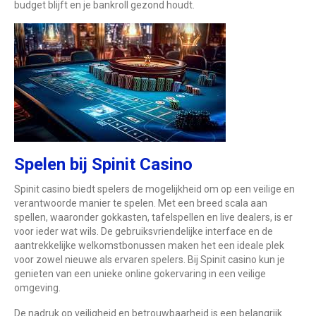
budget blijft en je bankroll gezond houdt.
Spelen bij Spinit Casino
Spinit casino biedt spelers de mogelijkheid om op een veilige en
verantwoorde manier te spelen. Met een breed scala aan
spellen, waaronder gokkasten, tafelspellen en live dealers, is er
voor ieder wat wils. De gebruiksvriendelijke interface en de
aantrekkelijke welkomstbonussen maken het een ideale plek
voor zowel nieuwe als ervaren spelers. Bij Spinit casino kun je
genieten van een unieke online gokervaring in een veilige
omgeving.
De nadruk op veiligheid en betrouwbaarheid is een belangrijk