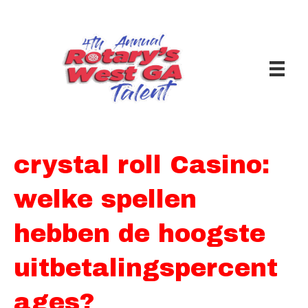
crystal roll Casino:
welke spellen
hebben de hoogste
uitbetalingspercent
ages?