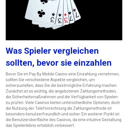
Was Spieler vergleichen
sollten, bevor sie einzahlen
Bevor Sie im Pay By Mobile Casino eine Einzahlung vornehmen,
sollten Sie verschiedene Aspekte vergleichen, um
sicherzustellen, dass Sie die bestmögliche Erfahrung machen.
Zunächst ist es wichtig, die angebotenen Zahlungsmethoden,
die Sicherheitsmaßnahmen und die Verfügbarkeit von Spielen
zu prüfen. Viele Casinos bieten unterschiedliche Optionen, doch
die Nutzung der Telefonrechnung als Zahlungsmethode ist
besonders benutzerfreundlich und sicher. Ein weiterer Punkt ist
die Benutzeroberfläche des Casinos, da eine intuitive Gestaltung
das Spielerlebnis erheblich verbessert.