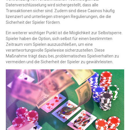
Datenverschlüsselung wird sichergestellt, dass alle
Transaktionen sicher sind. Zudem sind diese Casinos häufig
lizenziert und unterliegen strengen Regulierungen, die die
Sicherheit der Spieler fördern.
Ein weiterer wichtiger Punkt ist die Möglichkeit zur Selbstsperre.
Spieler haben die Option, sich selbst für einen bestimmten
Zeitraum vom Spielen auszuschließen, um eine
verantwortungsvolle Spielweise sicherzustellen. Diese
Maßnahme trägt dazu bei, problematisches Spielverhalten zu
vermeiden und die Sicherheit der Spieler zu gewährleisten.