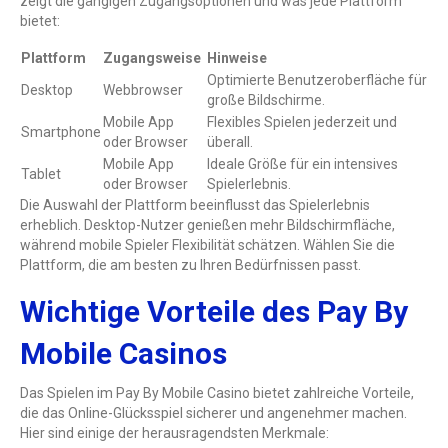
zeigt die gängigen Zugangsoptionen und was jede Plattform
bietet:
Plattform
Zugangsweise
Hinweise
Optimierte Benutzeroberfläche für
Desktop
Webbrowser
große Bildschirme.
Mobile App
Flexibles Spielen jederzeit und
Smartphone
oder Browser
überall.
Mobile App
Ideale Größe für ein intensives
Tablet
oder Browser
Spielerlebnis.
Die Auswahl der Plattform beeinflusst das Spielerlebnis
erheblich. Desktop-Nutzer genießen mehr Bildschirmfläche,
während mobile Spieler Flexibilität schätzen. Wählen Sie die
Plattform, die am besten zu Ihren Bedürfnissen passt.
Wichtige Vorteile des Pay By
Mobile Casinos
Das Spielen im Pay By Mobile Casino bietet zahlreiche Vorteile,
die das Online-Glücksspiel sicherer und angenehmer machen.
Hier sind einige der herausragendsten Merkmale: