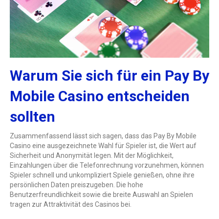
Warum Sie sich für ein Pay By
Mobile Casino entscheiden
sollten
Zusammenfassend lässt sich sagen, dass das Pay By Mobile
Casino eine ausgezeichnete Wahl für Spieler ist, die Wert auf
Sicherheit und Anonymität legen. Mit der Möglichkeit,
Einzahlungen über die Telefonrechnung vorzunehmen, können
Spieler schnell und unkompliziert Spiele genießen, ohne ihre
persönlichen Daten preiszugeben. Die hohe
Benutzerfreundlichkeit sowie die breite Auswahl an Spielen
tragen zur Attraktivität des Casinos bei.