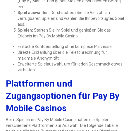
„Pay By Mobile“ und geben Sie den gewünschten Betrag
ein.
Spiel auswählen:
Durchstöbern Sie die Vielzahl an
verfügbaren Spielen und wählen Sie Ihr bevorzugtes Spiel
aus.
Spielen:
Starten Sie Ihr Spiel und genießen Sie das
Erlebnis im Pay By Mobile Casino.
Einfache Kontoerstellung ohne komplexe Prozesse.
Direkte Einzahlung über die Telefonrechnung für
maximale Anonymität.
Erweiterte Spielauswahl, um für jeden Geschmack etwas
zu bieten.
Plattformen und
Zugangsoptionen für Pay By
Mobile Casinos
Beim Spielen im Pay By Mobile Casino haben die Spieler
verschiedene Plattformen zur Auswahl. Die folgende Tabelle