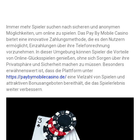
Immer mehr Spieler suchen nach sicheren und anonymen
Möglichkeiten, um online zu spielen. Das Pay By Mobile Casino
bietet eine innovative Zahlungsmethode, die es den Nutzern
ermöglicht, Einzahlungen über ihre Telefonrechnung
vorzunehmen. In dieser Umgebung können Spieler die Vorteile
von Online-Glücksspielen genießen, ohne sich Sorgen über ihre
Privatsphäre und Sicherheit machen zu müssen. Besonders
erwähnenswert ist, dass die Plattform unter
https://paybymobilecasino.de/
eine Vielzahl von Spielen und
attraktiven Bonusangeboten bereithält, die das Spielerlebnis
weiter verbessern.