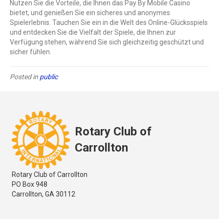
Nutzen Sie die Vorteile, die Ihnen das Pay By Mobile Casino
bietet, und genießen Sie ein sicheres und anonymes
Spielerlebnis. Tauchen Sie ein in die Welt des Online-Glücksspiels
und entdecken Sie die Vielfalt der Spiele, die Ihnen zur
Verfügung stehen, während Sie sich gleichzeitig geschützt und
sicher fühlen.
Posted in
public
Rotary Club of
Carrollton
Rotary Club of Carrollton
PO Box 948
Carrollton, GA 30112