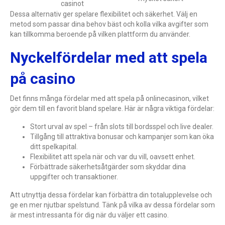
casinot
Dessa alternativ ger spelare flexibilitet och säkerhet. Välj en
metod som passar dina behov bäst och kolla vilka avgifter som
kan tillkomma beroende på vilken plattform du använder.
Nyckelfördelar med att spela
på casino
Det finns många fördelar med att spela på onlinecasinon, vilket
gör dem till en favorit bland spelare. Här är några viktiga fördelar:
Stort urval av spel – från slots till bordsspel och live dealer.
Tillgång till attraktiva bonusar och kampanjer som kan öka
ditt spelkapital.
Flexibilitet att spela när och var du vill, oavsett enhet.
Förbättrade säkerhetsåtgärder som skyddar dina
uppgifter och transaktioner.
Att utnyttja dessa fördelar kan förbättra din totalupplevelse och
ge en mer njutbar spelstund. Tänk på vilka av dessa fördelar som
är mest intressanta för dig när du väljer ett casino.