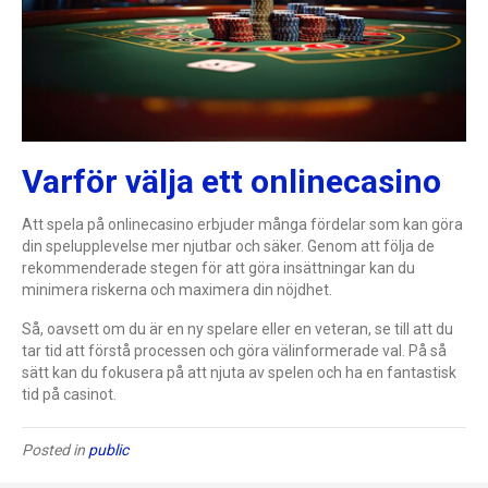
Varför välja ett onlinecasino
Att spela på onlinecasino erbjuder många fördelar som kan göra
din spelupplevelse mer njutbar och säker. Genom att följa de
rekommenderade stegen för att göra insättningar kan du
minimera riskerna och maximera din nöjdhet.
Så, oavsett om du är en ny spelare eller en veteran, se till att du
tar tid att förstå processen och göra välinformerade val. På så
sätt kan du fokusera på att njuta av spelen och ha en fantastisk
tid på casinot.
Posted in
public