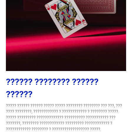
?????? ???????? ??????
??????
????? ?????? ?????? ????? ????? ???????? ???????? ??? ???, ???
???? ????????, ???????????? ? ???????????? ? ???????? ?????.
????? ????????? ????????????? ?????????? ??????????? ???
???????, ???????? ???????????? ????????? ???????????? ?
???????????? ???????? ? ?????????????????? ?????.