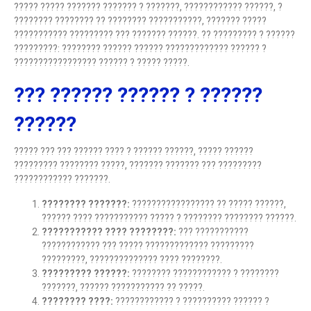
????? ????? ??????? ??????? ? ???????, ???????????? ??????, ?
???????? ???????? ?? ???????? ???????????, ??????? ?????
??????????? ????????? ??? ??????? ??????. ?? ????????? ? ??????
?????????: ???????? ?????? ?????? ????????????? ?????? ?
????????????????? ?????? ? ????? ?????.
??? ?????? ?????? ? ??????
??????
????? ??? ??? ?????? ???? ? ?????? ??????, ????? ??????
????????? ???????? ?????, ??????? ??????? ??? ?????????
???????????? ???????.
???????? ???????:
????????????????? ?? ????? ??????,
?????? ???? ??????????? ????? ? ???????? ???????? ??????.
??????????? ???? ????????:
??? ???????????
???????????? ??? ????? ????????????? ?????????
?????????, ?????????????? ???? ????????.
????????? ??????:
???????? ???????????? ? ????????
???????, ?????? ??????????? ?? ?????.
???????? ????:
???????????? ? ?????????? ?????? ?