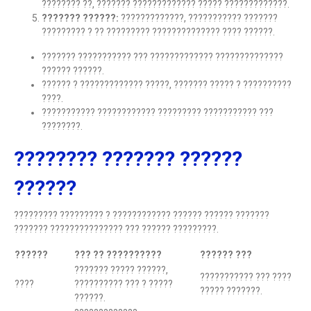
???????? ??, ??????? ????????????? ????? ?????????????.
??????? ??????:
?????????????, ??????????? ???????
????????? ? ?? ????????? ?????????????? ???? ??????.
??????? ??????????? ??? ????????????? ??????????????
?????? ??????.
?????? ? ????????????? ?????, ??????? ????? ? ??????????
????.
??????????? ???????????? ????????? ??????????? ???
????????.
???????? ??????? ??????
??????
????????? ????????? ? ???????????? ?????? ?????? ???????
??????? ??????????????? ??? ?????? ?????????.
??????
??? ?? ??????????
?????? ???
??????? ????? ??????,
??????????? ??? ????
????
?????????? ??? ? ?????
????? ???????.
??????.