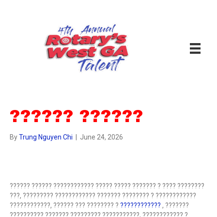
?????? ??????
By
Trung Nguyen Chi
|
June 24, 2026
?????? ?????? ???????????? ????? ????? ??????? ? ???? ????????
???, ????????? ???????????? ??????? ???????? ? ????????????
????????????, ?????? ??? ???????? ?
????????????
, ???????
?????????? ??????? ????????? ???????????, ???????????? ?