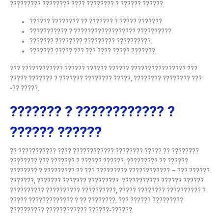
????????? ???????? ???? ???????? ? ?????? ??????.
?????? ???????? ?? ??????? ? ????? ???????.
??????????? ? ?????????????????? ??????????.
??????? ???????? ????????? ??????????.
??????? ????? ??? ??? ???? ????? ???????.
??? ???????????? ?????? ?????? ?????? ???????????????? ???
????? ??????? ? ??????? ???????? ?????, ???????? ???????? ???
-?? ?????.
??????? ? ???????????? ?
?????? ??????
?? ??????????? ???? ???????????? ???????? ????? ?? ????????
???????? ??? ??????? ? ?????? ??????. ????????? ?? ??????
???????? ? ????????? ?? ??? ????????? ???????????? – ??? ??????
???????, ??????? ??????? ?????????. ??????????? ?????? ??????
?????????? ?????????? ??????????, ????? ???????? ?????????? ?
????? ????????????? ? ?? ????????, ??? ?????? ?????????
?????????? ???????????? ??????-??????.