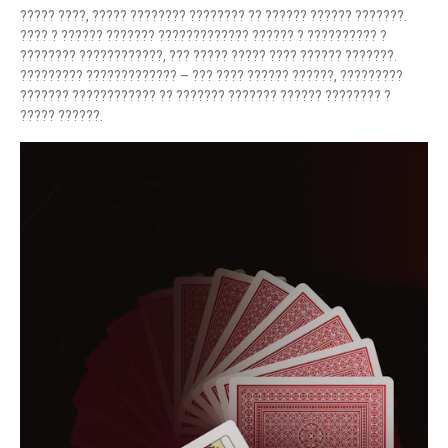
????? ????, ????? ???????? ???????? ?? ?????? ?????? ???????.
???? ? ?????? ??????? ????????????? ?????? ? ?????????? ?
???????? ????????????, ??? ????? ????? ???? ?????? ???????.
????????? ????????????? – ??? ???? ?????? ??????, ?????????
??????? ???????????? ?? ??????? ??????? ?????? ???????? ?
????? ??????.