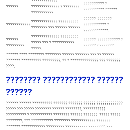
?????????????
?????????? ?
??????
?????????????? ? ????????
?????????? ??????.
???????????.
??????, ???????
????????????? ??????????
????????????
??????????? ?
???????? ??? ?????? ??????.
????????????.
?????????????? ?????????
??????
??????, ??????????? ?
????? ??? ? ???????????
?????????
?????? ? ???????.
?????.
?????? ???? ???????? ???????? ?????? ??????? ??? ?? ??????
??????? ?????????? ?????????, ?? ? ?????????????? ??? ???????
????.
???????? ???????????? ??????
??????
?????? ?????? ?????????? ??????? ??????? ?????? ?????????????.
????? ??? ????? ???????? ?????? ????????, ???????????
?????????? ? ??????????? ???????? ?????? ???????. ????? ?????
????????, ??? ??????????? ???????? ???????????? ???????
??????? ???????????? ????????? ??????????? ????????, ???