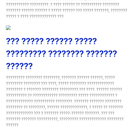
??????????? ?????????. ? ???? ?????? ?? ?????????? ????????
??????? ?????? ?????? ? ????? ?????? ??? ????? ???????, ????????
????? ? ???? ????????????? ???.
??? ????? ?????? ?????
????????? ???????? ???????
??????
????????? ???????? ????????, ??????? ?????? ??????, ?????
???????? ???????? ??? ????, ????? ???????? ?????????????
???????? ? ??????? ???????? ????????? ??? ????. ?????? ??????
?????????? ?? ???????????? ????????? ????? ???????????? ?
????????????? ?????????? ????????. ??????? ??????? ????????
???????? ?? ????????, ?????? ?????????????, ? ????? ?? ???????
????????????? ??? ? ??????? ?????-?????? ???????. ??? ???
??????? ??????? ??????????, ????????? ????????????? ????????
??????.