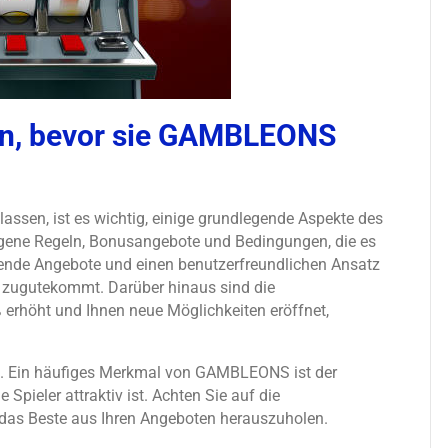
ten, bevor sie GAMBLEONS
ssen, ist es wichtig, einige grundlegende Aspekte des
eigene Regeln, Bonusangebote und Bedingungen, die es
ende Angebote und einen benutzerfreundlichen Ansatz
n zugutekommt. Darüber hinaus sind die
 erhöht und Ihnen neue Möglichkeiten eröffnet,
nd. Ein häufiges Merkmal von GAMBLEONS ist der
pieler attraktiv ist. Achten Sie auf die
as Beste aus Ihren Angeboten herauszuholen.