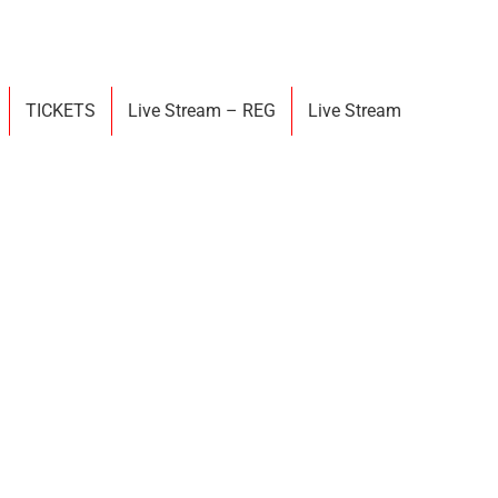
TICKETS
Live Stream – REG
Live Stream