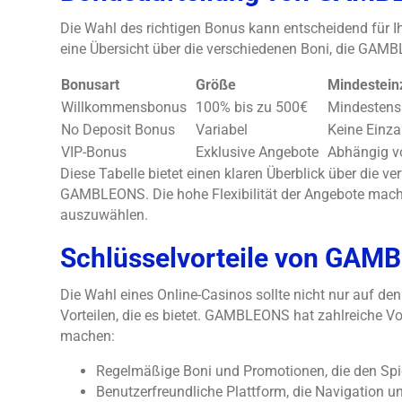
Die Wahl des richtigen Bonus kann entscheidend für Ih
eine Übersicht über die verschiedenen Boni, die GAM
Bonusart
Größe
Mindestein
Willkommensbonus
100% bis zu 500€
Mindestens
No Deposit Bonus
Variabel
Keine Einza
VIP-Bonus
Exklusive Angebote
Abhängig v
Diese Tabelle bietet einen klaren Überblick über die 
GAMBLEONS. Die hohe Flexibilität der Angebote macht 
auszuwählen.
Schlüsselvorteile von GA
Die Wahl eines Online-Casinos sollte nicht nur auf de
Vorteilen, die es bietet. GAMBLEONS hat zahlreiche Vort
machen:
Regelmäßige Boni und Promotionen, die den Spi
Benutzerfreundliche Plattform, die Navigation un