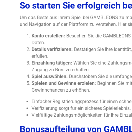
So starten Sie erfolgreich
Um das Beste aus Ihrem Spiel bei GAMBLEONS zu machen
und Navigation auf der Plattform zu verstehen. Hier s
Konto erstellen:
Besuchen Sie die GAMBLEONS-Web
Daten.
Details verifizieren:
Bestätigen Sie Ihre Identitä
erfüllen.
Einzahlung tätigen:
Wählen Sie eine Zahlungsmet
Zugang zu Boni zu erhalten.
Spiel auswählen:
Durchstöbern Sie die umfangrei
Spielen und Gewinne erzielen:
Beginnen Sie mit
Gewinnchancen zu erhöhen.
Einfacher Registrierungsprozess für einen schnel
Verifizierung sorgt für ein sicheres Spielerlebnis.
Vielfältige Zahlungsmöglichkeiten für Ihre Einz
Bonusaufteilung von GAM