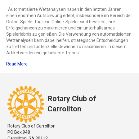
Automatisierte Wettanalysen haben in den letzten Jahren
einen enormen Aufschwung erlebt, insbesondere im Bereich der
Online-Spiele. Tägliche Online-Spieler sind bestrebt, ihre
Erfolgschancen zu maximieren und ein unterhaltsames
Spielerlebnis zu genießen. Die Verwendung von automatisierten
Wettanalysen kann dabei helfen, strategische Entscheidungen
zu treffen und potenzielle Gewinne zu maximieren. In diesem
Artikel werden einige beliebte Trends…
Read More
Rotary Club of
Carrollton
Rotary Club of Carrollton
PO Box 948
Carrollton, GA 30112