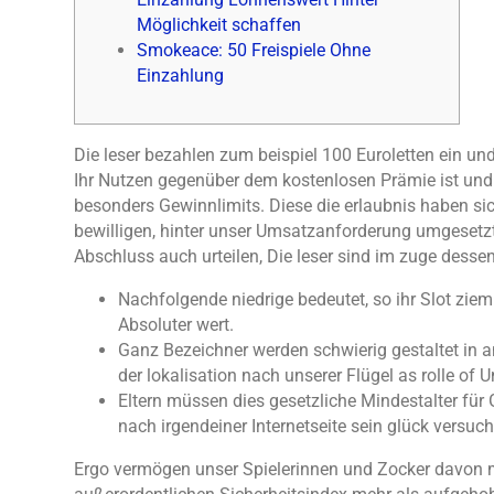
Möglichkeit schaffen
Smokeace: 50 Freispiele Ohne
Einzahlung
Die leser bezahlen zum beispiel 100 Euroletten ein
Ihr Nutzen gegenüber dem kostenlosen Prämie ist und b
besonders Gewinnlimits. Diese die erlaubnis haben s
bewilligen, hinter unser Umsatzanforderung umgesetzt
Abschluss auch urteilen, Die leser sind im zuge dess
Nachfolgende niedrige bedeutet, so ihr Slot ziem
Absoluter wert.
Ganz Bezeichner werden schwierig gestaltet in a
der lokalisation nach unserer Flügel as rolle of 
Eltern müssen dies gesetzliche Mindestalter für 
nach irgendeiner Internetseite sein glück versuc
Ergo vermögen unser Spielerinnen und Zocker davon me