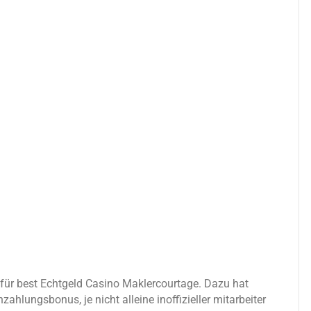
für best Echtgeld Casino Maklercourtage. Dazu hat
ahlungsbonus, je nicht alleine inoffizieller mitarbeiter