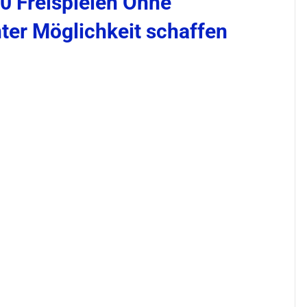
0 Freispielen Ohne
ter Möglichkeit schaffen