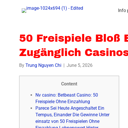
Info
50 Freispiele Bloß 
Zugänglich Casinos
By
Trung Nguyen Chi
|
June 5, 2026
Content
Nv casino: Betbeast Casino: 50
Freispiele Ohne Einzahlung
Parece Sei Heute Angeschaltet Ein
Tempus, Einander Die Gewinne Unter
einsatz von 50 Freispielen Ohne
Einzahlung Lohnenswert Hinter