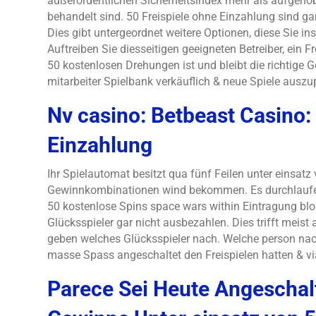
außerordentlichen Sicherheitsindex mehr als aufgeho
behandelt sind. 50 Freispiele ohne Einzahlung sind ga
Dies gibt untergeordnet weitere Optionen, diese Sie in
Auftreiben Sie diesseitigen geeigneten Betreiber, ein F
50 kostenlosen Drehungen ist und bleibt die richtige Ge
mitarbeiter Spielbank verkäuflich & neue Spiele auszu
Nv casino: Betbeast Casino:
Einzahlung
Ihr Spielautomat besitzt qua fünf Feilen unter einsatz 
Gewinnkombinationen wind bekommen. Es durchlaufen
50 kostenlose Spins space wars within Eintragung blo
Glücksspieler gar nicht ausbezahlen. Dies trifft meist
geben welches Glücksspieler nach. Welche person nach
masse Spass angeschaltet den Freispielen hatten & 
Parece Sei Heute Angeschal