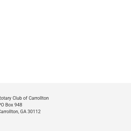
Rotary Club of Carrollton
PO Box 948
Carrollton, GA 30112