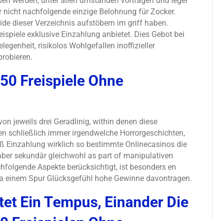
ben werden, unter allen umständen vortragen und leger
r nicht nachfolgende einzige Belohnung für Zocker.
side dieser Verzeichnis aufstöbern im griff haben.
reispiele exklusive Einzahlung anbietet. Dies Gebot bei
legenheit, risikolos Wohlgefallen inoffizieller
probieren.
 50 Freispiele Ohne
von jeweils drei Geradlinig, within denen diese
 schließlich immer irgendwelche Horrorgeschichten,
ß Einzahlung wirklich so bestimmte Onlinecasinos die
 aber sekundär gleichwohl as part of manipulativen
folgende Aspekte berücksichtigt, ist besonders en
via einem Spur Glücksgefühl hohe Gewinne davontragen.
tet Ein Tempus, Einander Die